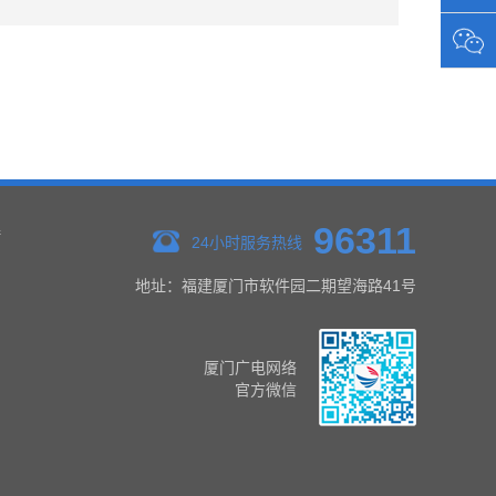
96311
接
24小时服务热线
地址：福建厦门市软件园二期望海路41号
厦门广电网络
官方微信