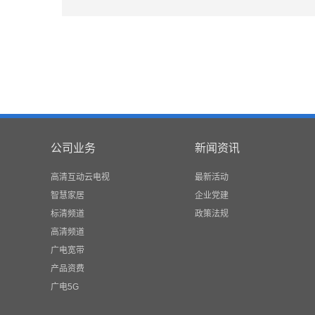
公司业务
新闻资讯
高清互动云电视
最新活动
智慧家居
企业党建
标清频道
政策法规
高清频道
广电宽带
产品资费
广电5G