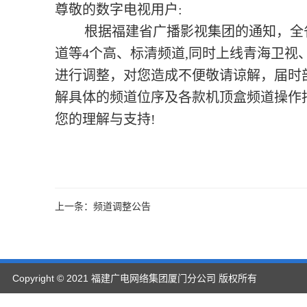
尊敬的数字电视用户
:
根据福建省广播影视集团的通知
，全
道等4个高、标清
频道
,同时上线青海卫视、
进行调整，
对您造成不便敬请谅解
，届时
解
具体的频道位序及
各款机顶盒频道操作
您的理解与支持!
上一条：频道调整公告
Copyright © 2021 福建广电网络集团厦门分公司 版权所有