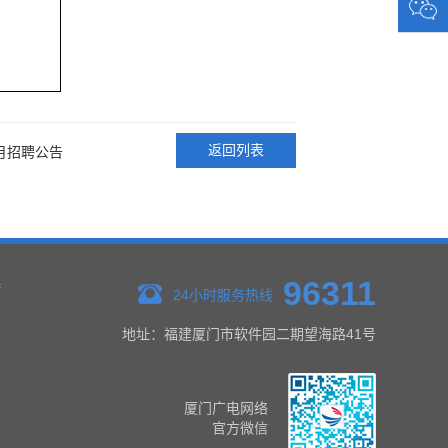
返回列表
月招聘公告
96311
接
24小时服务热线
地址：福建厦门市软件园二期望海路41号
厦门广电网络
官方微信