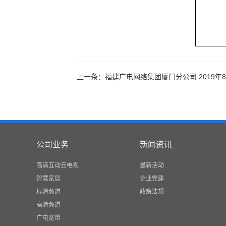
上一条：福建广电网络集团厦门分公司 2019年
公司业务
新闻资讯
高清互动云电视
最新活动
智慧家居
企业党建
标清频道
政策法规
高清频道
广电宽带