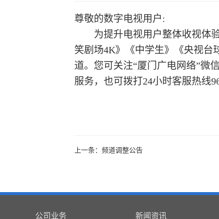
尊敬的数字电视用户
:
为提升电视用户整体收视体
笑剧场
4K
》
《中学生》
《
央视台
道
。您可关注
“厦门广电网络
”
微
服务，也可拨打
24小时客服热线9
上一条：频道调整公告
公司业务
新闻资讯