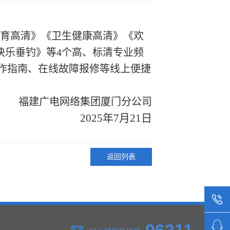
育
高清》《
卫生健康
高清》《
欢
快乐垂钓
》
等
4个高、标清专业频
作指南、在线故障报修等线上便捷
福建广电网络集团厦门分公司
2025年7月21日
返回列表
接