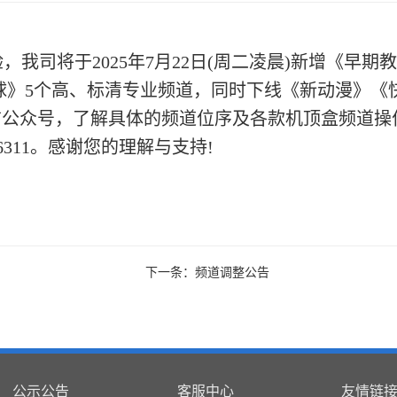
验，我司将于
2025年
7
月
2
2
日
(周
二
凌晨
)新增《
早期教
球
》
5个高、标清专业频道，同时下线
《
新动漫
》《
信公众号，了解
具体的频道位序及
各款机顶盒频道操
6311。感谢您的理解与支持!
下一条：频道调整公告
公示公告
客服中心
友情链